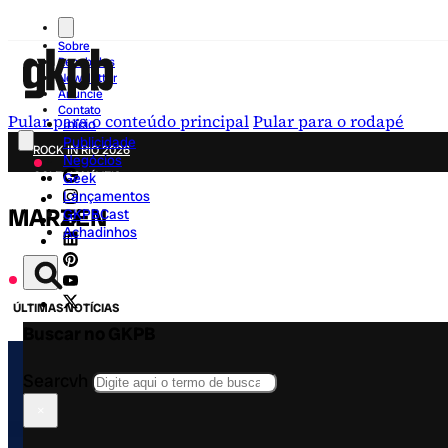
Sobre
Recebidos
Newsletter
Anuncie
Contato
Pular para o conteúdo principal
Pular para o rodapé
Início
Publicidade
ROCK IN RIO 2026
Negócios
COLECIONÁVEIS
Geek
Lançamentos
FESTA JUNINA
MARZEN
GKPBCast
NOVIDADES
Achadinhos
CAMPANHAS CRIATIVAS
ÚLTIMAS NOTÍCIAS
Buscar no GKPB
Searcvh
×