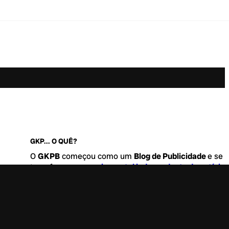
GKP... O QUÊ?
O
GKPB
começou como um
Blog de Publicidade
e se
transformou no
maior portal independente de notícia
Marketing e Comunicação do Brasil
.
Este é um lugar para abordar tudo o que acontece d
interessante no mercado, com um destaque para pau
de
diversidade, geração Z
e
universo geek
. Entre, tire