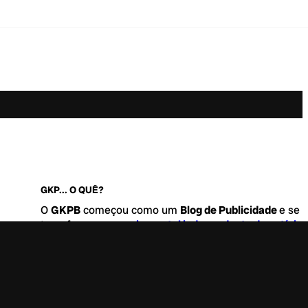
GKP... O QUÊ?
O
GKPB
começou como um
Blog de Publicidade
e se
transformou no
maior portal independente de notícia
Marketing e Comunicação do Brasil
.
Este é um lugar para abordar tudo o que acontece d
interessante no mercado, com um destaque para pau
de
diversidade, geração Z
e
universo geek
. Entre, tire