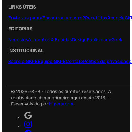
LINKS ÚTEIS
Envie sua pauta
Encontrou um erro?
Recebidos
Anuncie
GK
EDITORIAS
Negócios
Alimentos & Bebidas
Design
Publicidade
Geek
INSTITUCIONAL
Sobre o GKPB
Equipe GKPB
Contato
Política de privacidade
© 2026 GKPB - Todos os direitos reservados. A
criatividade chega primeiro aqui desde 2013. -
Desenvolvido por
Hiperstorm
.