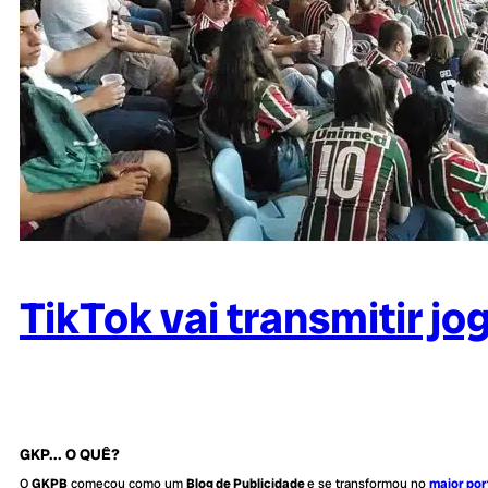
TikTok vai transmitir 
GKP... O QUÊ?
O
GKPB
começou como um
Blog de Publicidade
e se transformou no
maior por