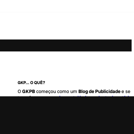
GKP... O QUÊ?
O
GKPB
começou como um
Blog de Publicidade
e se
transformou no
maior portal independente de notícia
Marketing e Comunicação do Brasil
.
Este é um lugar para abordar tudo o que acontece d
interessante no mercado, com um destaque para pau
de
diversidade, geração Z
e
universo geek
. Entre, tire