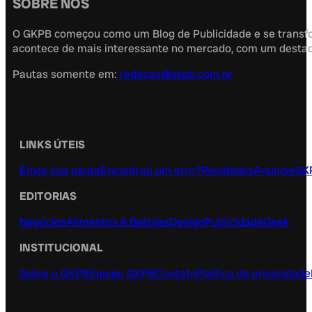
SOBRE NÓS
O GKPB começou como um Blog de Publicidade e se transfor
acontece de mais interessante no mercado, com um destaque
Pautas somente em:
redacao@gkpb.com.br
LINKS ÚTEIS
Envie sua pauta
Encontrou um erro?
Recebidos
Anuncie
GK
EDITORIAS
Negócios
Alimentos & Bebidas
Design
Publicidade
Geek
INSTITUCIONAL
Sobre o GKPB
Equipe GKPB
Contato
Política de privacidade