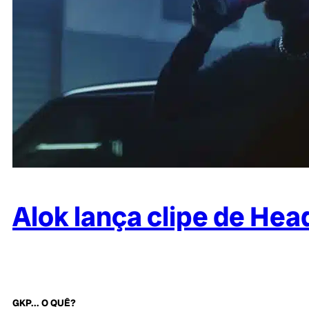
Alok lança clipe de He
GKP... O QUÊ?