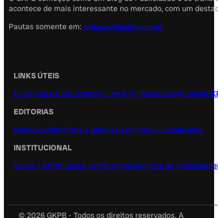
acontece de mais interessante no mercado, com um destaque
Pautas somente em:
redacao@gkpb.com.br
LINKS ÚTEIS
Envie sua pauta
Encontrou um erro?
Recebidos
Anuncie
GK
EDITORIAS
Negócios
Alimentos & Bebidas
Design
Publicidade
Geek
INSTITUCIONAL
Sobre o GKPB
Equipe GKPB
Contato
Política de privacidade
© 2026 GKPB - Todos os direitos reservados. A