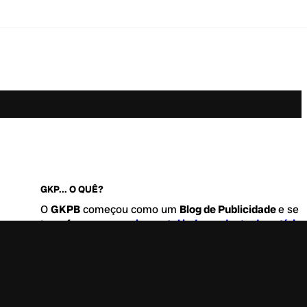
GKP... O QUÊ?
O
GKPB
começou como um
Blog de Publicidade
e se
transformou no
maior portal independente de notícia
Marketing e Comunicação do Brasil
.
Este é um lugar para abordar tudo o que acontece d
interessante no mercado, com um destaque para pau
de
diversidade, geração Z
e
universo geek
. Entre, tire