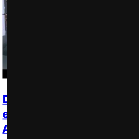
Disney+ brinca com seme
entre Michel Teló e Gaviã
Arqueiro