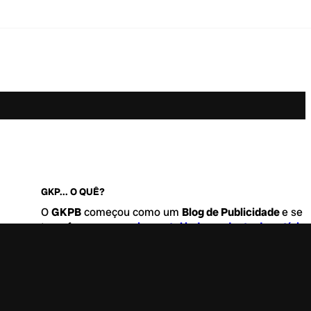
GKP... O QUÊ?
O
GKPB
começou como um
Blog de Publicidade
e se
transformou no
maior portal independente de notícia
Marketing e Comunicação do Brasil
.
Este é um lugar para abordar tudo o que acontece d
interessante no mercado, com um destaque para pau
de
diversidade, geração Z
e
universo geek
. Entre, tire