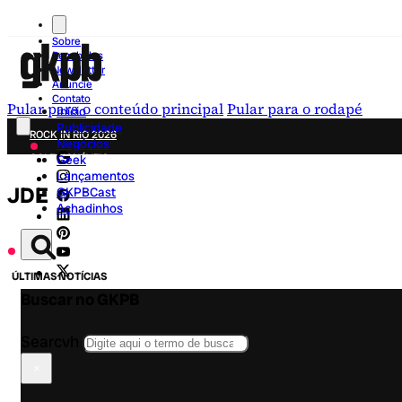
Sobre
Recebidos
Newsletter
Anuncie
Contato
Pular para o conteúdo principal
Pular para o rodapé
Início
Publicidade
ROCK IN RIO 2026
Negócios
COLECIONÁVEIS
Geek
Lançamentos
FESTA JUNINA
JDE
GKPBCast
NOVIDADES
Achadinhos
CAMPANHAS CRIATIVAS
ÚLTIMAS NOTÍCIAS
Buscar no GKPB
Searcvh
×