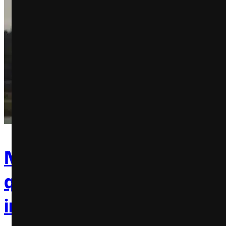
Novo comercial da Apple 
que você é mais poderoso
imagina. Se tiver um iPho