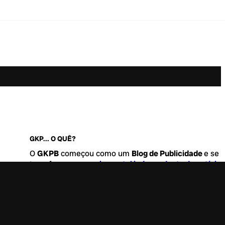
GKP... O QUÊ?
O
GKPB
começou como um
Blog de Publicidade
e se
transformou no
maior portal independente de notícia
Marketing e Comunicação do Brasil
.
Este é um lugar para abordar tudo o que acontece d
interessante no mercado, com um destaque para pau
de
diversidade, geração Z
e
universo geek
. Entre, tire