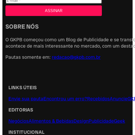
SOBRE NÓS
O GKPB começou como um Blog de Publicidade e se transfor
acontece de mais interessante no mercado, com um destaque
Pautas somente em:
redacao@gkpb.com.br
LINKS ÚTEIS
Envie sua pauta
Encontrou um erro?
Recebidos
Anuncie
GK
EDITORIAS
Negócios
Alimentos & Bebidas
Design
Publicidade
Geek
INSTITUCIONAL