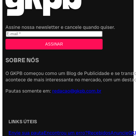
Assine nossa newsletter e cancele quando quiser.
SOBRE NÓS
O GKPB começou como um Blog de Publicidade e se transfor
acontece de mais interessante no mercado, com um destaque
Pautas somente em:
redacao@gkpb.com.br
LINKS ÚTEIS
Envie sua pauta
Encontrou um erro?
Recebidos
Anuncie
GK