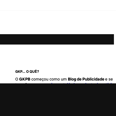
GKP... O QUÊ?
O
GKPB
começou como um
Blog de Publicidade
e se
transformou no
maior portal independente de notícia
Marketing e Comunicação do Brasil
.
Este é um lugar para abordar tudo o que acontece d
interessante no mercado, com um destaque para pau
de
diversidade, geração Z
e
universo geek
. Entre, tire