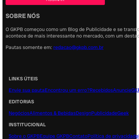
SOBRE NÓS
O GKPB começou como um Blog de Publicidade e se transfor
acontece de mais interessante no mercado, com um destaque
Pautas somente em:
redacao@gkpb.com.br
LINKS ÚTEIS
Envie sua pauta
Encontrou um erro?
Recebidos
Anuncie
GK
EDITORIAS
Negócios
Alimentos & Bebidas
Design
Publicidade
Geek
INSTITUCIONAL
Sobre o GKPB
Equipe GKPB
Contato
Política de privacidade