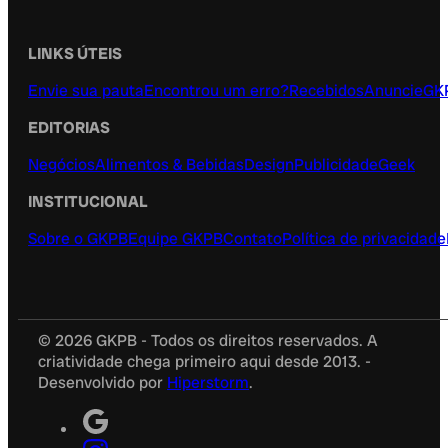
LINKS ÚTEIS
Envie sua pauta
Encontrou um erro?
Recebidos
Anuncie
GK
EDITORIAS
Negócios
Alimentos & Bebidas
Design
Publicidade
Geek
INSTITUCIONAL
Sobre o GKPB
Equipe GKPB
Contato
Política de privacidade
© 2026 GKPB - Todos os direitos reservados. A
criatividade chega primeiro aqui desde 2013. -
Desenvolvido por
Hiperstorm
.