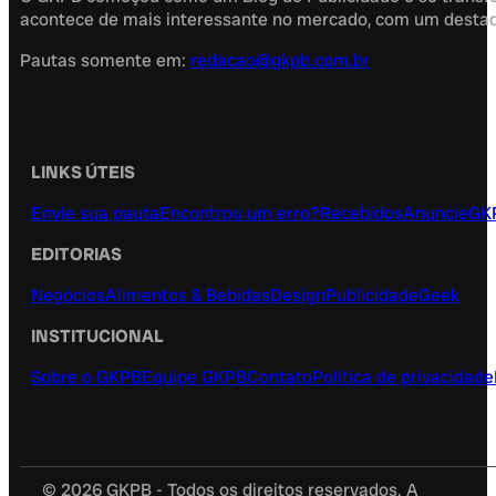
acontece de mais interessante no mercado, com um destaque
Pautas somente em:
redacao@gkpb.com.br
LINKS ÚTEIS
Envie sua pauta
Encontrou um erro?
Recebidos
Anuncie
GK
EDITORIAS
Negócios
Alimentos & Bebidas
Design
Publicidade
Geek
INSTITUCIONAL
Sobre o GKPB
Equipe GKPB
Contato
Política de privacidade
© 2026 GKPB - Todos os direitos reservados. A