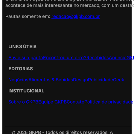
acontece de mais interessante no mercado, com um destaque
Pautas somente em:
redacao@gkpb.com.br
LINKS ÚTEIS
Envie sua pauta
Encontrou um erro?
Recebidos
Anuncie
GK
EDITORIAS
Negócios
Alimentos & Bebidas
Design
Publicidade
Geek
INSTITUCIONAL
Sobre o GKPB
Equipe GKPB
Contato
Política de privacidade
© 2026 GKPB - Todos os direitos reservados. A