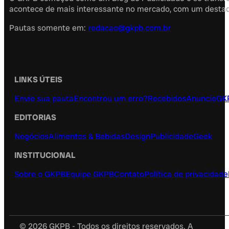
acontece de mais interessante no mercado, com um destaque
Pautas somente em:
redacao@gkpb.com.br
LINKS ÚTEIS
Envie sua pauta
Encontrou um erro?
Recebidos
Anuncie
GK
EDITORIAS
Negócios
Alimentos & Bebidas
Design
Publicidade
Geek
INSTITUCIONAL
Sobre o GKPB
Equipe GKPB
Contato
Política de privacidade
© 2026 GKPB - Todos os direitos reservados. A