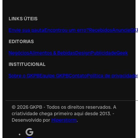
LINKS ÚTEIS
Envie sua pauta
Encontrou um erro?
Recebidos
Anuncie
GK
EDITORIAS
Negócios
Alimentos & Bebidas
Design
Publicidade
Geek
INSTITUCIONAL
Sobre o GKPB
Equipe GKPB
Contato
Política de privacidade
© 2026 GKPB - Todos os direitos reservados. A
criatividade chega primeiro aqui desde 2013. -
Desenvolvido por
Hiperstorm
.