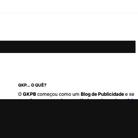
GKP... O QUÊ?
O
GKPB
começou como um
Blog de Publicidade
e se
transformou no
maior portal independente de notícia
Marketing e Comunicação do Brasil
.
Este é um lugar para abordar tudo o que acontece d
interessante no mercado, com um destaque para pau
de
diversidade, geração Z
e
universo geek
. Entre, tire