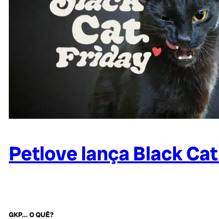
Petlove lança Black Cat 
GKP... O QUÊ?