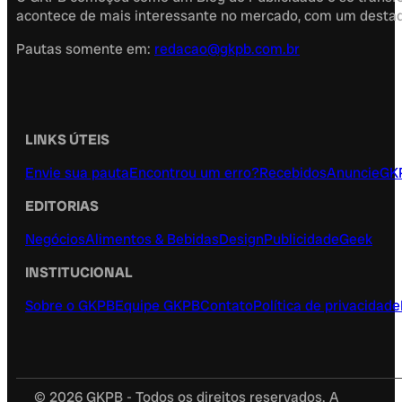
acontece de mais interessante no mercado, com um destaque
Pautas somente em:
redacao@gkpb.com.br
LINKS ÚTEIS
Envie sua pauta
Encontrou um erro?
Recebidos
Anuncie
GK
EDITORIAS
Negócios
Alimentos & Bebidas
Design
Publicidade
Geek
INSTITUCIONAL
Sobre o GKPB
Equipe GKPB
Contato
Política de privacidade
© 2026 GKPB - Todos os direitos reservados. A