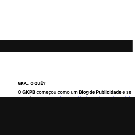
GKP... O QUÊ?
O
GKPB
começou como um
Blog de Publicidade
e se
transformou no
maior portal independente de notícia
Marketing e Comunicação do Brasil
.
Este é um lugar para abordar tudo o que acontece d
interessante no mercado, com um destaque para pau
de
diversidade, geração Z
e
universo geek
. Entre, tire