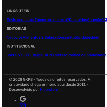
LINKS ÚTEIS
Envie sua pauta
Encontrou um erro?
Recebidos
Anuncie
GK
EDITORIAS
Negócios
Alimentos & Bebidas
Design
Publicidade
Geek
INSTITUCIONAL
Sobre o GKPB
Equipe GKPB
Contato
Política de privacidade
© 2026 GKPB - Todos os direitos reservados. A
criatividade chega primeiro aqui desde 2013. -
Desenvolvido por
Hiperstorm
.