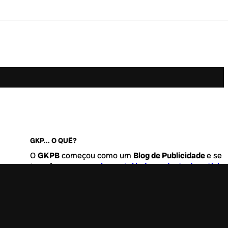
GKP... O QUÊ?
O
GKPB
começou como um
Blog de Publicidade
e se
transformou no
maior portal independente de notícia
Marketing e Comunicação do Brasil
.
Este é um lugar para abordar tudo o que acontece d
interessante no mercado, com um destaque para pau
de
diversidade, geração Z
e
universo geek
. Entre, tire