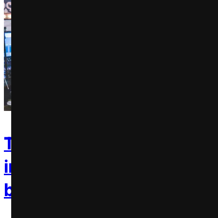
Trident promove mistura
inesperada entre Luan Sa
banda de Folk