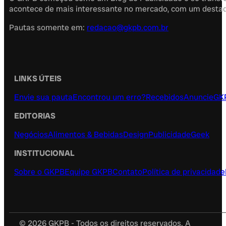
acontece de mais interessante no mercado, com um destaque
Pautas somente em:
redacao@gkpb.com.br
LINKS ÚTEIS
Envie sua pauta
Encontrou um erro?
Recebidos
Anuncie
GK
EDITORIAS
Negócios
Alimentos & Bebidas
Design
Publicidade
Geek
INSTITUCIONAL
Sobre o GKPB
Equipe GKPB
Contato
Política de privacidade
© 2026 GKPB - Todos os direitos reservados. A