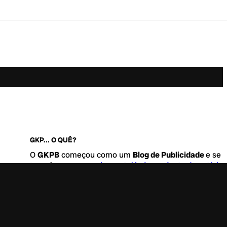
GKP... O QUÊ?
O
GKPB
começou como um
Blog de Publicidade
e se
transformou no
maior portal independente de notícia
Marketing e Comunicação do Brasil
.
Este é um lugar para abordar tudo o que acontece d
interessante no mercado, com um destaque para pau
de
diversidade, geração Z
e
universo geek
. Entre, tire