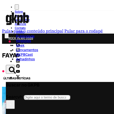
Sobre
Recebidos
Newsletter
Anuncie
Contato
Pular para o conteúdo principal
Pular para o rodapé
Início
Publicidade
ROCK IN RIO 2026
Negócios
COLECIONÁVEIS
Geek
Lançamentos
FESTA JUNINA
FAYA
GKPBCast
NOVIDADES
Achadinhos
CAMPANHAS CRIATIVAS
ÚLTIMAS NOTÍCIAS
Buscar no GKPB
Searcvh
×