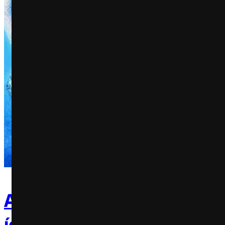
Artistas negros represen
ícones culturais em mostr