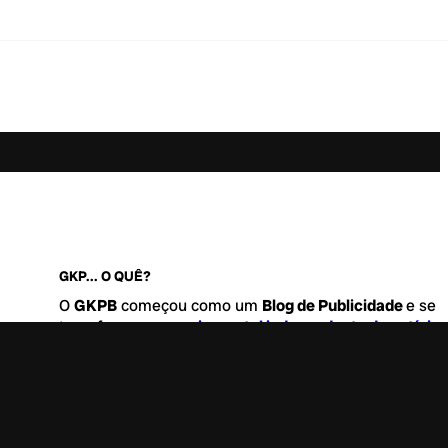
GKP... O QUÊ?
O
GKPB
começou como um
Blog de Publicidade
e se
transformou no
maior portal independente de notícia
Marketing e Comunicação do Brasil
.
Este é um lugar para abordar tudo o que acontece d
interessante no mercado, com um destaque para pau
de
diversidade, geração Z
e
universo geek
. Entre, tire