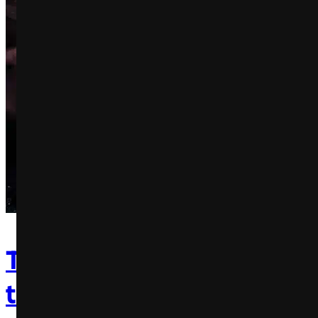
The Art Of Brushing: Artis
trocam pincéis por escov