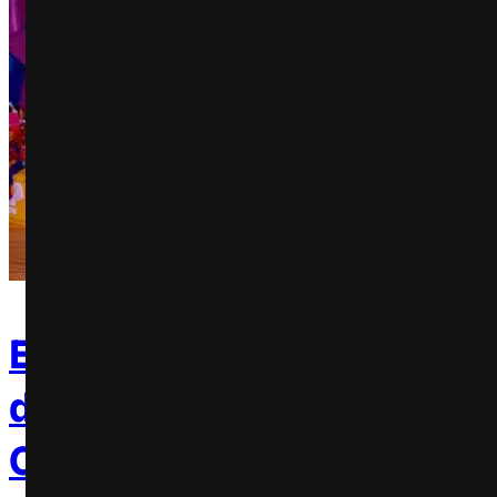
Eisenbahn Pilsen Unfilter
de Pedreiro Amazon Prime
Coca-Cola Byte