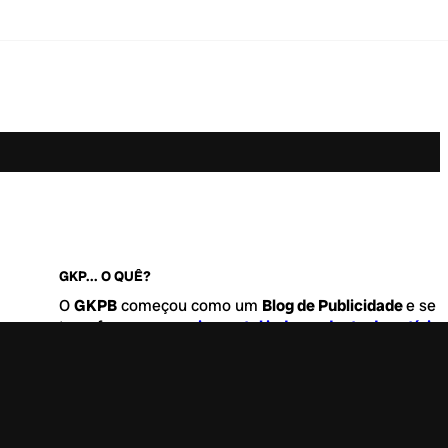
GKP... O QUÊ?
O
GKPB
começou como um
Blog de Publicidade
e se
transformou no
maior portal independente de notícia
Marketing e Comunicação do Brasil
.
Este é um lugar para abordar tudo o que acontece d
interessante no mercado, com um destaque para pau
de
diversidade, geração Z
e
universo geek
. Entre, tire