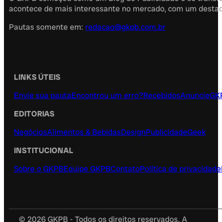
acontece de mais interessante no mercado, com um destaque
Pautas somente em:
redacao@gkpb.com.br
LINKS ÚTEIS
Envie sua pauta
Encontrou um erro?
Recebidos
Anuncie
GK
EDITORIAS
Negócios
Alimentos & Bebidas
Design
Publicidade
Geek
INSTITUCIONAL
Sobre o GKPB
Equipe GKPB
Contato
Política de privacidade
© 2026 GKPB - Todos os direitos reservados. A