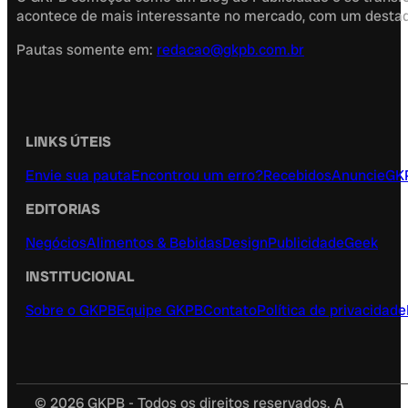
acontece de mais interessante no mercado, com um destaque
Pautas somente em:
redacao@gkpb.com.br
LINKS ÚTEIS
Envie sua pauta
Encontrou um erro?
Recebidos
Anuncie
GK
EDITORIAS
Negócios
Alimentos & Bebidas
Design
Publicidade
Geek
INSTITUCIONAL
Sobre o GKPB
Equipe GKPB
Contato
Política de privacidade
© 2026 GKPB - Todos os direitos reservados. A