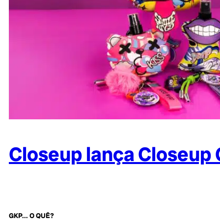
Closeup lança Closeup G
GKP... O QUÊ?