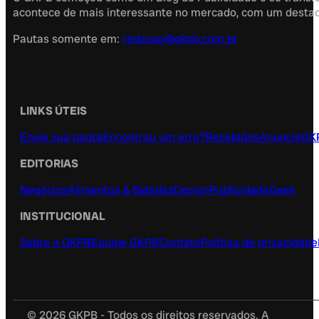
acontece de mais interessante no mercado, com um destaque
Pautas somente em:
redacao@gkpb.com.br
LINKS ÚTEIS
Envie sua pauta
Encontrou um erro?
Recebidos
Anuncie
GK
EDITORIAS
Negócios
Alimentos & Bebidas
Design
Publicidade
Geek
INSTITUCIONAL
Sobre o GKPB
Equipe GKPB
Contato
Política de privacidade
© 2026 GKPB - Todos os direitos reservados. A