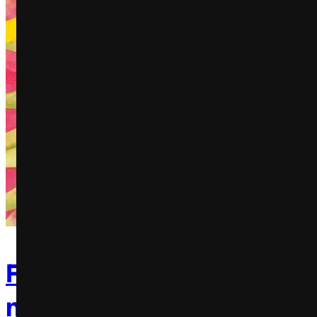
Frooty: Creme de Pitaya d
no Dia Internacional da M