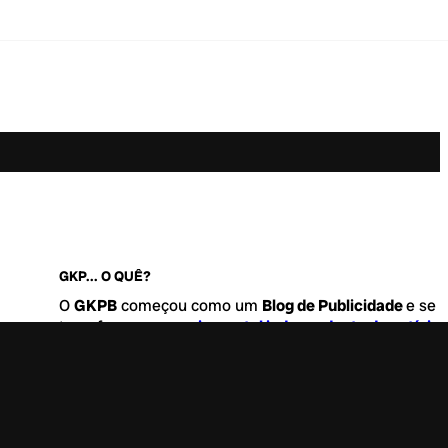
GKP... O QUÊ?
O
GKPB
começou como um
Blog de Publicidade
e se
transformou no
maior portal independente de notícia
Marketing e Comunicação do Brasil
.
Este é um lugar para abordar tudo o que acontece d
interessante no mercado, com um destaque para pau
de
diversidade, geração Z
e
universo geek
. Entre, tire