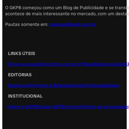
O GKPB começou como um Blog de Publicidade e se transfor
acontece de mais interessante no mercado, com um destaque
Pautas somente em:
redacao@gkpb.com.br
LINKS ÚTEIS
Envie sua pauta
Encontrou um erro?
Recebidos
Anuncie
GK
EDITORIAS
Negócios
Alimentos & Bebidas
Design
Publicidade
Geek
INSTITUCIONAL
Sobre o GKPB
Equipe GKPB
Contato
Política de privacidade