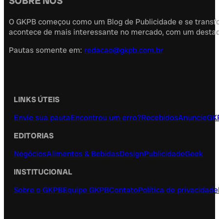
SOBRE NÓS
O GKPB começou como um Blog de Publicidade e se transfor
acontece de mais interessante no mercado, com um destaque
Pautas somente em:
redacao@gkpb.com.br
LINKS ÚTEIS
Envie sua pauta
Encontrou um erro?
Recebidos
Anuncie
GK
EDITORIAS
Negócios
Alimentos & Bebidas
Design
Publicidade
Geek
INSTITUCIONAL
Sobre o GKPB
Equipe GKPB
Contato
Política de privacidade