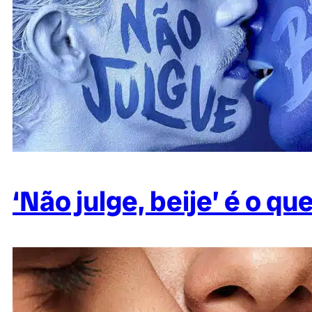
‘Não julge, beije’ é o qu