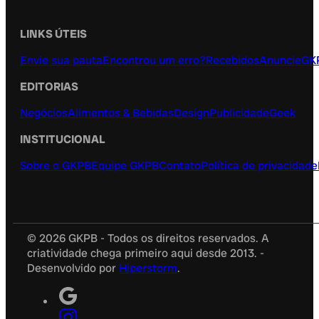
LINKS ÚTEIS
Envie sua pauta
Encontrou um erro?
Recebidos
Anuncie
GK
EDITORIAS
Negócios
Alimentos & Bebidas
Design
Publicidade
Geek
INSTITUCIONAL
Sobre o GKPB
Equipe GKPB
Contato
Política de privacidade
© 2026 GKPB - Todos os direitos reservados. A
criatividade chega primeiro aqui desde 2013. -
Desenvolvido por
Hiperstorm
.