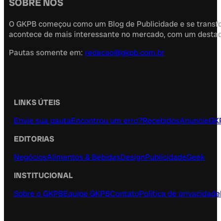
SOBRE NÓS
O GKPB começou como um Blog de Publicidade e se transfor
acontece de mais interessante no mercado, com um destaque
Pautas somente em:
redacao@gkpb.com.br
LINKS ÚTEIS
Envie sua pauta
Encontrou um erro?
Recebidos
Anuncie
GK
EDITORIAS
Negócios
Alimentos & Bebidas
Design
Publicidade
Geek
INSTITUCIONAL
Sobre o GKPB
Equipe GKPB
Contato
Política de privacidade