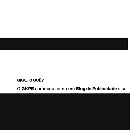
GKP... O QUÊ?
O
GKPB
começou como um
Blog de Publicidade
e se
transformou no
maior portal independente de notícia
Marketing e Comunicação do Brasil
.
Este é um lugar para abordar tudo o que acontece d
interessante no mercado, com um destaque para pau
de
diversidade, geração Z
e
universo geek
. Entre, tire