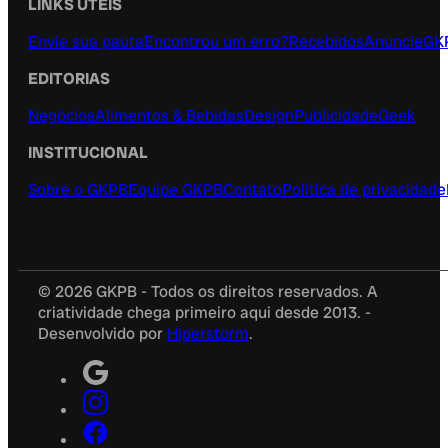
LINKS ÚTEIS
Envie sua pauta
Encontrou um erro?
Recebidos
Anuncie
GK
EDITORIAS
Negócios
Alimentos & Bebidas
Design
Publicidade
Geek
INSTITUCIONAL
Sobre o GKPB
Equipe GKPB
Contato
Política de privacidade
© 2026 GKPB - Todos os direitos reservados. A
criatividade chega primeiro aqui desde 2013. -
Desenvolvido por
Hiperstorm
.