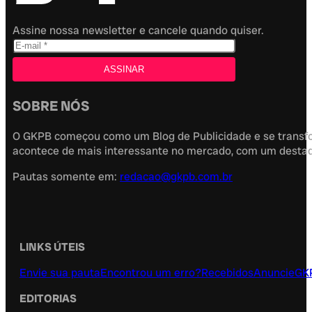
Assine nossa newsletter e cancele quando quiser.
SOBRE NÓS
O GKPB começou como um Blog de Publicidade e se transfor
acontece de mais interessante no mercado, com um destaque
Pautas somente em:
redacao@gkpb.com.br
LINKS ÚTEIS
Envie sua pauta
Encontrou um erro?
Recebidos
Anuncie
GK
EDITORIAS