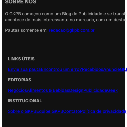
SOBRE NÓS
O GKPB começou como um Blog de Publicidade e se transfor
acontece de mais interessante no mercado, com um destaque
Pautas somente em:
redacao@gkpb.com.br
LINKS ÚTEIS
Envie sua pauta
Encontrou um erro?
Recebidos
Anuncie
GK
EDITORIAS
Negócios
Alimentos & Bebidas
Design
Publicidade
Geek
INSTITUCIONAL
Sobre o GKPB
Equipe GKPB
Contato
Política de privacidade