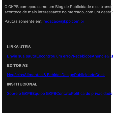
O GKPB começou como um Blog de Publicidade e se transfor
acontece de mais interessante no mercado, com um destaque
Pautas somente em:
redacao@gkpb.com.br
LINKS ÚTEIS
Envie sua pauta
Encontrou um erro?
Recebidos
Anuncie
GK
EDITORIAS
Negócios
Alimentos & Bebidas
Design
Publicidade
Geek
INSTITUCIONAL
Sobre o GKPB
Equipe GKPB
Contato
Política de privacidade