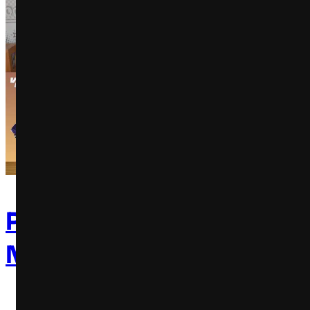
Pizzas Subway, Meias Hav
Novos brindes McLanche F