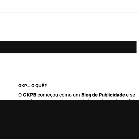
GKP... O QUÊ?
O
GKPB
começou como um
Blog de Publicidade
e se
transformou no
maior portal independente de notícia
Marketing e Comunicação do Brasil
.
Este é um lugar para abordar tudo o que acontece d
interessante no mercado, com um destaque para pau
de
diversidade, geração Z
e
universo geek
. Entre, tire