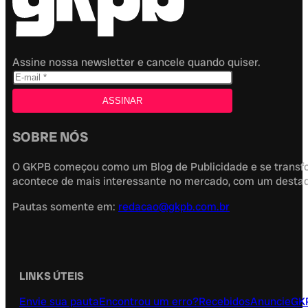
Assine nossa newsletter e cancele quando quiser.
SOBRE NÓS
O GKPB começou como um Blog de Publicidade e se transfor
acontece de mais interessante no mercado, com um destaque
Pautas somente em:
redacao@gkpb.com.br
LINKS ÚTEIS
Envie sua pauta
Encontrou um erro?
Recebidos
Anuncie
GK