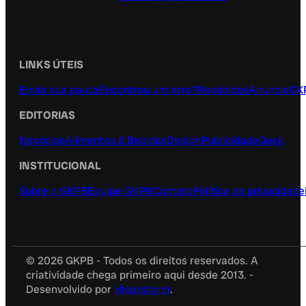
LINKS ÚTEIS
Envie sua pauta
Encontrou um erro?
Recebidos
Anuncie
GK
EDITORIAS
Negócios
Alimentos & Bebidas
Design
Publicidade
Geek
INSTITUCIONAL
Sobre o GKPB
Equipe GKPB
Contato
Política de privacidade
© 2026 GKPB - Todos os direitos reservados. A
criatividade chega primeiro aqui desde 2013. -
Desenvolvido por
Hiperstorm
.