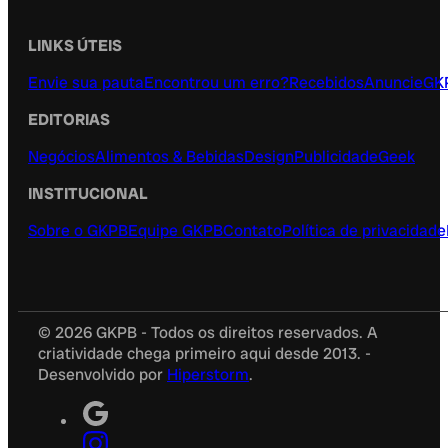
LINKS ÚTEIS
Envie sua pauta
Encontrou um erro?
Recebidos
Anuncie
GK
EDITORIAS
Negócios
Alimentos & Bebidas
Design
Publicidade
Geek
INSTITUCIONAL
Sobre o GKPB
Equipe GKPB
Contato
Política de privacidade
© 2026 GKPB - Todos os direitos reservados. A
criatividade chega primeiro aqui desde 2013. -
Desenvolvido por
Hiperstorm
.