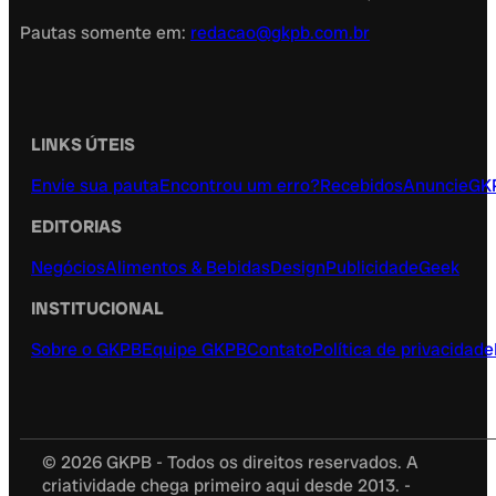
Pautas somente em:
redacao@gkpb.com.br
LINKS ÚTEIS
Envie sua pauta
Encontrou um erro?
Recebidos
Anuncie
GK
EDITORIAS
Negócios
Alimentos & Bebidas
Design
Publicidade
Geek
INSTITUCIONAL
Sobre o GKPB
Equipe GKPB
Contato
Política de privacidade
© 2026 GKPB - Todos os direitos reservados. A
criatividade chega primeiro aqui desde 2013. -