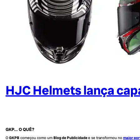
HJC Helmets lança capa
GKP... O QUÊ?
O
GKPB
começou como um
Blog de Publicidade
e se transformou no
maior por