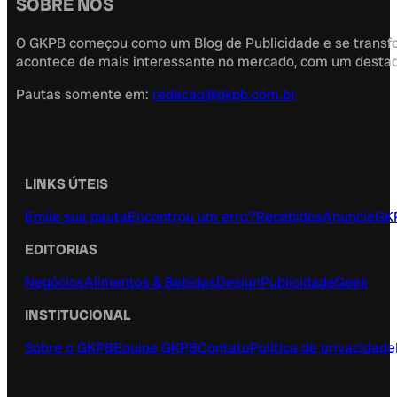
SOBRE NÓS
O GKPB começou como um Blog de Publicidade e se transfor
acontece de mais interessante no mercado, com um destaque
Pautas somente em:
redacao@gkpb.com.br
LINKS ÚTEIS
Envie sua pauta
Encontrou um erro?
Recebidos
Anuncie
GK
EDITORIAS
Negócios
Alimentos & Bebidas
Design
Publicidade
Geek
INSTITUCIONAL
Sobre o GKPB
Equipe GKPB
Contato
Política de privacidade