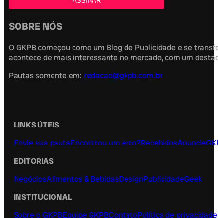
SOBRE NÓS
O GKPB começou como um Blog de Publicidade e se transfor
acontece de mais interessante no mercado, com um destaque
Pautas somente em:
redacao@gkpb.com.br
LINKS ÚTEIS
Envie sua pauta
Encontrou um erro?
Recebidos
Anuncie
GK
EDITORIAS
Negócios
Alimentos & Bebidas
Design
Publicidade
Geek
INSTITUCIONAL
Sobre o GKPB
Equipe GKPB
Contato
Política de privacidade