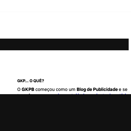
GKP... O QUÊ?
O
GKPB
começou como um
Blog de Publicidade
e se
transformou no
maior portal independente de notícia
Marketing e Comunicação do Brasil
.
Este é um lugar para abordar tudo o que acontece d
interessante no mercado, com um destaque para pau
de
diversidade, geração Z
e
universo geek
. Entre, tire