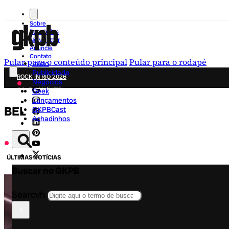
Sobre
Recebidos
Newsletter
Anuncie
Contato
Pular para o conteúdo principal
Pular para o rodapé
Início
Publicidade
ROCK IN RIO 2026
Negócios
COLECIONÁVEIS
Geek
Lançamentos
FESTA JUNINA
BEL
GKPBCast
NOVIDADES
Achadinhos
CAMPANHAS CRIATIVAS
ÚLTIMAS NOTÍCIAS
Buscar no GKPB
Searcvh
×