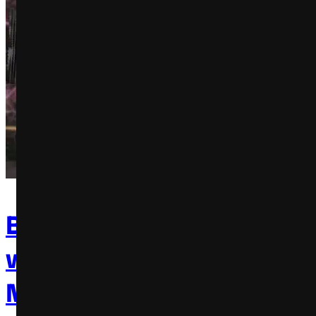
Bel ingressa no segmento
wellness com lançamento
Moranguete Pro