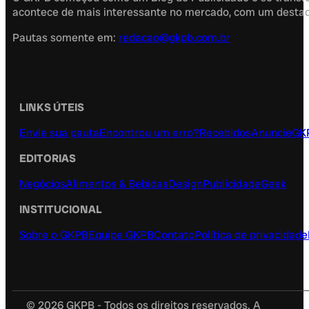
acontece de mais interessante no mercado, com um destaque
Pautas somente em:
redacao@gkpb.com.br
LINKS ÚTEIS
Envie sua pauta
Encontrou um erro?
Recebidos
Anuncie
GK
EDITORIAS
Negócios
Alimentos & Bebidas
Design
Publicidade
Geek
INSTITUCIONAL
Sobre o GKPB
Equipe GKPB
Contato
Política de privacidade
© 2026 GKPB - Todos os direitos reservados. A