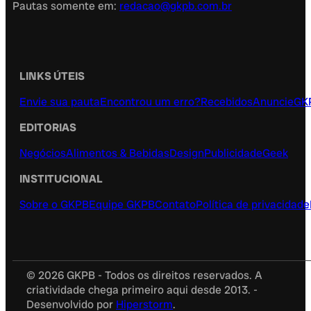
Pautas somente em:
redacao@gkpb.com.br
LINKS ÚTEIS
Envie sua pauta
Encontrou um erro?
Recebidos
Anuncie
GK
EDITORIAS
Negócios
Alimentos & Bebidas
Design
Publicidade
Geek
INSTITUCIONAL
Sobre o GKPB
Equipe GKPB
Contato
Política de privacidade
© 2026 GKPB - Todos os direitos reservados. A
criatividade chega primeiro aqui desde 2013. -
Desenvolvido por
Hiperstorm
.