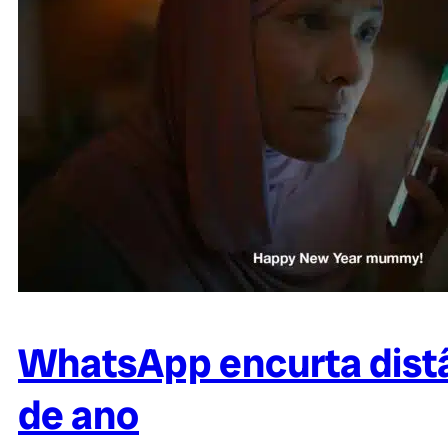
WhatsApp encurta dist
de ano